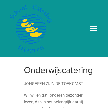
Ga
naar
inhoud
Tog
Navi
Home
Over ons
Onderwijscatering
Onderwijscatering
JONGEREN ZIJN DE TOEKOMST
Wij willen dat jongeren gezonder
We staan voor u klaar
leven, dan is het belangrijk dat zij